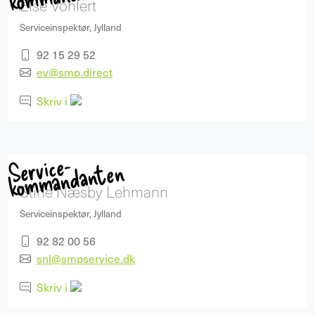
Else Vohlert
Serviceinspektør, Jylland
92 15 29 52
ev@smp.direct
Skriv i
Service-
ko
m
manda
nte
n
Stine Næsby Lehmann
Serviceinspektør, Jylland
92 82 00 56
snl@smpservice.dk
Skriv i