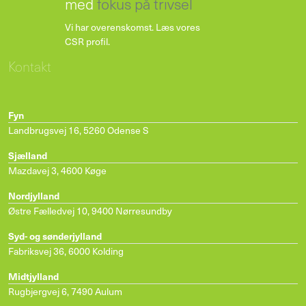
med
fokus på trivsel
Vi har overenskomst.
Læs vores
CSR profil
.
Kontakt
Fyn
Landbrugsvej 16
,
5260 Odense S
Sjælland
Mazdavej 3
,
4600 Køge
Nordjylland
Østre Fælledvej 10
,
9400 Nørresundby
Syd- og sønderjylland
Fabriksvej 36
,
6000 Kolding
Midtjylland
Rugbjergvej 6
,
7490 Aulum