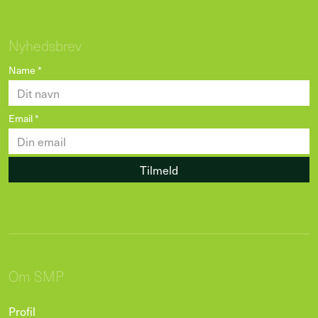
Nyhedsbrev
Name
*
Email
*
Tilmeld
Om SMP
Profil