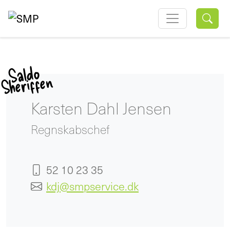
Saldo
Sheriffe
n
Karsten Dahl Jensen
Regnskabschef
52 10 23 35
kdj@smpservice.dk